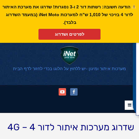
הודעה חשובה: רשתות דור 2 ו-3 נסגרות! שדרגו את מערכת האיתור
לדור 4 בזיכוי של 1,010 ש"ח למערכות iNet Moto (במעמד השדרוג
פתח סרגל נגישות
בלבד).
לפרטים ושדרוג
מערכות איתור ומיגון -יש ללחוץ על הלוגו בכדי לחזור לדף הבית
שדרוג מערכות איתור לדור 4 – 4G