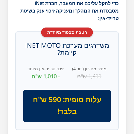
כדי להקל עליכם את המעבר, חברת iNet
מסבסדת את המהלך ומעניקה זיכוי ענק בשיטת
טרייד-אין:
הטבת סבסוד מיוחדת
משדרגים מערכת INET MOTO
קיימת?
מחיר מחירון (דור 4)
זיכוי טרייד-אין מיוחד
1,600 ש"ח
- 1,010 ש"ח
עלות סופית: 590 ש"ח
בלבד!