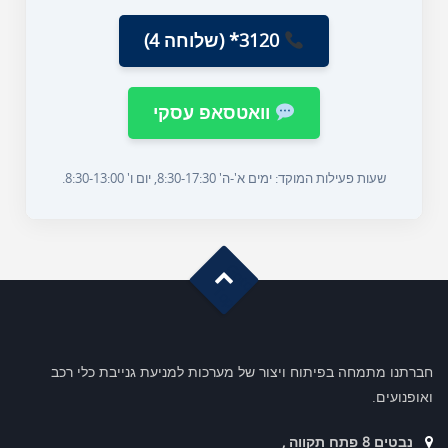
3120* (שלוחה 4)
וואטסאפ עסקי
שעות פעילות המוקד: ימים א'-ה' 8:30-17:30, יום ו' 8:30-13:00.
G
o
t
o
o
T
p
חברתנו מתמחה בפיתוח ויצור של מערכות למניעת גנייבת כלי רכב
ואופנועים.
נבטים 8 פתח תקווה ,