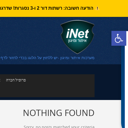
הודעה חשובה: רשתות דור 2 ו-3 נסגרות! שדרגו את מערכת האיתור לדור 4 בזיכוי של 1,010 ש"ח למערכות iNet Moto (במעמד השדרוג בלבד).
פתח סרגל נגישות
מערכות איתור ומיגון -יש ללחוץ על הלוגו בכדי לחזור לדף
פרופיל חברה
א
NOTHING FOUND
Sorry, no posts matched your criteria