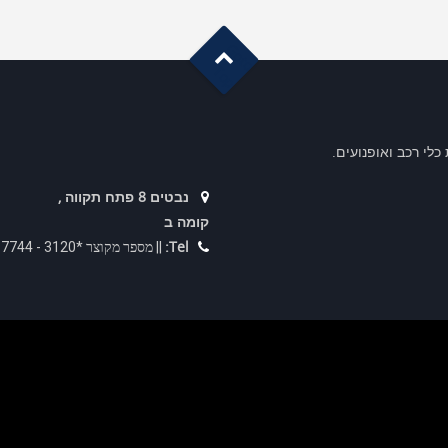
G
o
t
o
o
T
p
לי רכב ואופנועים.
נבטים 8 פתח תקווה ,
קומה ב
Tel:
|| מספר מקוצר *3120 - 073-2367744