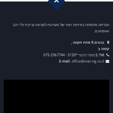
G
o
t
o
o
T
p
חברתנו מתמחה בפיתוח ויצור של מערכות למניעת גנייבת כלי רכב
ואופנועים.
נבטים 8 פתח תקווה ,
קומה ב
Tel:
|| מספר מקוצר *3120 - 073-2367744
E-mail:
office@inet-ng.co.il
נגן
וידאו