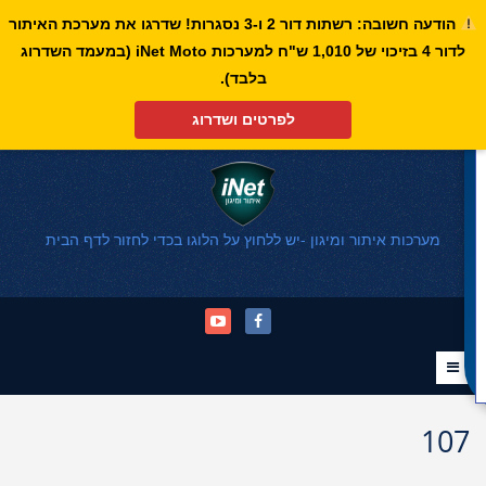
הודעה חשובה: רשתות דור 2 ו-3 נסגרות! שדרגו את מערכת האיתור
לדור 4 בזיכוי של 1,010 ש"ח למערכות iNet Moto (במעמד השדרוג
פתח סרגל נגישות
בלבד).
לפרטים ושדרוג
מערכות איתור ומיגון -יש ללחוץ על הלוגו בכדי לחזור לדף הבית
107