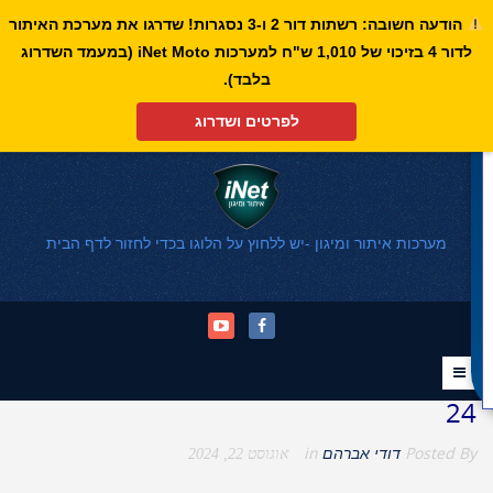
הודעה חשובה: רשתות דור 2 ו-3 נסגרות! שדרגו את מערכת האיתור
לדור 4 בזיכוי של 1,010 ש"ח למערכות iNet Moto (במעמד השדרוג
פתח סרגל נגישות
בלבד).
לפרטים ושדרוג
מערכות איתור ומיגון -יש ללחוץ על הלוגו בכדי לחזור לדף הבית
24
Posted By
דודי אברהם
in
אוגוסט 22, 2024