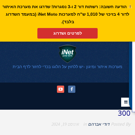
הודעה חשובה: רשתות דור 2 ו-3 נסגרות! שדרגו את מערכת האיתור
לדור 4 בזיכוי של 1,010 ש"ח למערכות iNet Moto (במעמד השדרוג
פתח סרגל נגישות
בלבד).
לפרטים ושדרוג
מערכות איתור ומיגון -יש ללחוץ על הלוגו בכדי לחזור לדף הבית
300
Posted By
דודי אברהם
in
אוגוסט 19, 2024