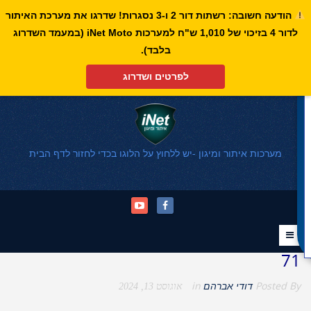
הודעה חשובה: רשתות דור 2 ו-3 נסגרות! שדרגו את מערכת האיתור
לדור 4 בזיכוי של 1,010 ש"ח למערכות iNet Moto (במעמד השדרוג
פתח סרגל נגישות
בלבד).
לפרטים ושדרוג
מערכות איתור ומיגון -יש ללחוץ על הלוגו בכדי לחזור לדף הבית
71
Posted By
דודי אברהם
in
אוגוסט 13, 2024