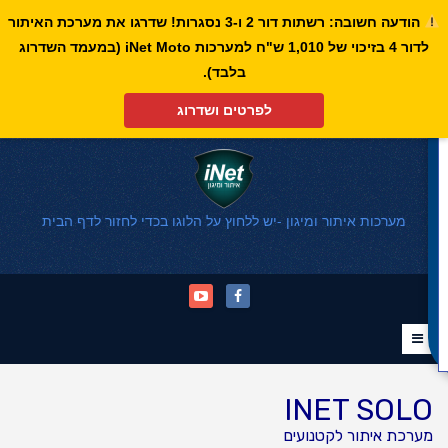
הודעה חשובה: רשתות דור 2 ו-3 נסגרות! שדרגו את מערכת האיתור
לדור 4 בזיכוי של 1,010 ש"ח למערכות iNet Moto (במעמד השדרוג
פתח סרגל נגישות
בלבד).
לפרטים ושדרוג
מערכות איתור ומיגון -יש ללחוץ על הלוגו בכדי לחזור לדף הבית
INET SOLO
מערכת איתור לקטנועים