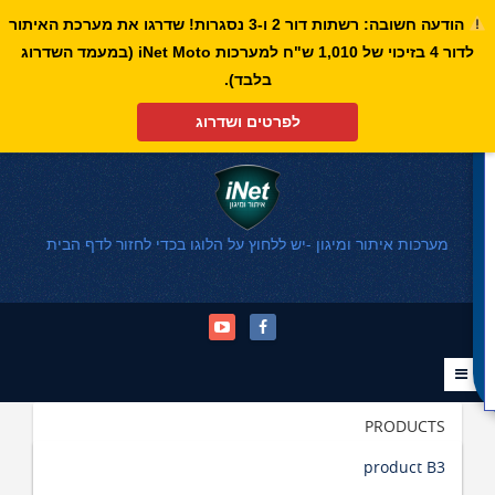
הודעה חשובה: רשתות דור 2 ו-3 נסגרות! שדרגו את מערכת האיתור
לדור 4 בזיכוי של 1,010 ש"ח למערכות iNet Moto (במעמד השדרוג
פתח סרגל נגישות
בלבד).
לפרטים ושדרוג
מערכות איתור ומיגון -יש ללחוץ על הלוגו בכדי לחזור לדף הבית
PRODUCTS
product B3