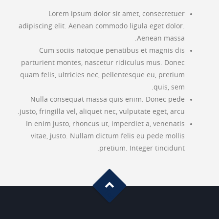
Lorem ipsum dolor sit amet, consectetuer
adipiscing elit. Aenean commodo ligula eget dolor.
Aenean massa.
Cum sociis natoque penatibus et magnis dis
parturient montes, nascetur ridiculus mus. Donec
quam felis, ultricies nec, pellentesque eu, pretium
quis, sem.
Nulla consequat massa quis enim. Donec pede
justo, fringilla vel, aliquet nec, vulputate eget, arcu.
In enim justo, rhoncus ut, imperdiet a, venenatis
vitae, justo. Nullam dictum felis eu pede mollis
pretium. Integer tincidunt.
G
o
t
o
o
T
p