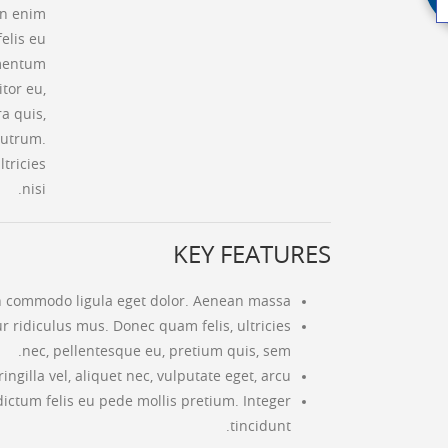
 In enim
felis eu
ementum
itor eu,
a quis,
rutrum.
tricies
nisi.
KEY FEATURES
an commodo ligula eget dolor. Aenean massa.
 ridiculus mus. Donec quam felis, ultricies
nec, pellentesque eu, pretium quis, sem.
gilla vel, aliquet nec, vulputate eget, arcu.
 dictum felis eu pede mollis pretium. Integer
tincidunt.