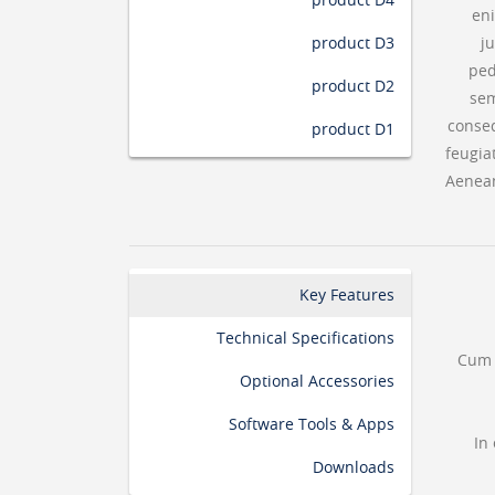
product D4
eni
product D3
ju
pe
product D2
sem
conseq
product D1
feugia
Aenean
Key Features
Technical Specifications
Cum 
Optional Accessories
Software Tools & Apps
In
Downloads