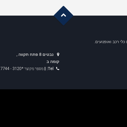
G
o
t
o
o
T
p
לי רכב ואופנועים.
נבטים 8 פתח תקווה ,
קומה ב
Tel:
|| מספר מקוצר *3120 - 073-2367744