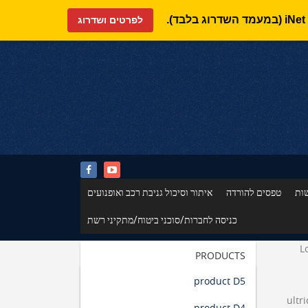
לפרטים ושדרוג
ות
טפסים להורדה
איתור וסיכול גניבת רכב ואופנועים
כניסה לחברות/סוכני ביטוח/מתקיני רשת
L
PRODUCTS
product D5
ultr