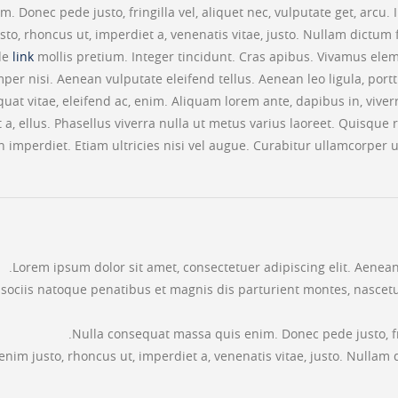
m. Donec pede justo, fringilla vel, aliquet nec, vulputate get, arcu.
sto, rhoncus ut, imperdiet a, venenatis vitae, justo. Nullam dictum 
de
link
mollis pretium. Integer tincidunt. Cras apibus. Vivamus el
per nisi. Aenean vulputate eleifend tellus. Aenean leo ligula, portt
uat vitae, eleifend ac, enim. Aliquam lorem ante, dapibus in, viverr
t a, ellus. Phasellus viverra nulla ut metus varius laoreet. Quisque 
 imperdiet. Etiam ultricies nisi vel augue. Curabitur ullamcorper ul
Lorem ipsum dolor sit amet, consectetuer adipiscing elit. Aene
sociis natoque penatibus et magnis dis parturient montes, nascetur
Nulla consequat massa quis enim. Donec pede justo, frin
 enim justo, rhoncus ut, imperdiet a, venenatis vitae, justo. Nullam