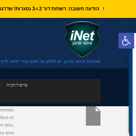
הודעה חשובה: רשתות דור 2 ו-3 נסגרות! שדרגו את מערכת האיתור לדור 4 בזיכוי של 1,010 ש"ח למערכות iNet Moto (במעמד השדרוג בלבד).
פתח סרגל נגישות
מערכות איתור ומיגון -יש ללחוץ על הלוגו בכדי לחזור לדף
פרופיל חברה
א
commodo
ibus et
 felis,
sa quis