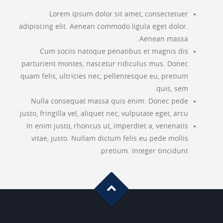
Lorem ipsum dolor sit amet, consectetuer
adipiscing elit. Aenean commodo ligula eget dolor.
Aenean massa.
Cum sociis natoque penatibus et magnis dis
parturient montes, nascetur ridiculus mus. Donec
quam felis, ultricies nec, pellentesque eu, pretium
quis, sem.
Nulla consequat massa quis enim. Donec pede
justo, fringilla vel, aliquet nec, vulputate eget, arcu.
In enim justo, rhoncus ut, imperdiet a, venenatis
vitae, justo. Nullam dictum felis eu pede mollis
pretium. Integer tincidunt.
G
o
t
o
o
T
p