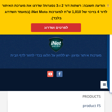
הודעה חשובה: רשתות דור 2 ו-3 נסגרות! שדרגו את מערכת האיתור
לדור 4 בזיכוי של 1,010 ש"ח למערכות iNet Moto (במעמד השדרוג
פתח סרגל נגישות
בלבד).
לפרטים ושדרוג
מערכות איתור ומיגון -יש ללחוץ על הלוגו בכדי לחזור לדף הבית
PRODUCTS
product F5