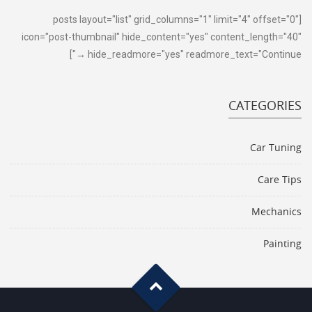
[posts layout="list" grid_columns="1" limit="4" offset="0"
icon="post-thumbnail" hide_content="yes" content_length="40"
hide_readmore="yes" readmore_text="Continue →"]
CATEGORIES
Car Tuning
Care Tips
Mechanics
Painting
G
o
t
o
o
T
p