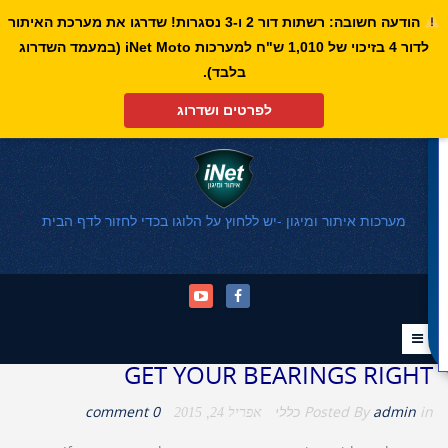
הודעה חשובה: רשתות דור 2 ו-3 נסגרות! שדרגו את מערכת האיתור
לדור 4 בזיכוי של 1,010 ש"ח למערכות iNet Moto (במעמד השדרוג
פתח סרגל נגישות
בלבד).
לפרטים ושדרוג
מערכות איתור ומיגון -יש ללחוץ על הלוגו בכדי לחזור לדף הבית
GET YOUR BEARINGS RIGHT
in
admin
Posted By
כללי
0 comment
אפריל 24, 2015