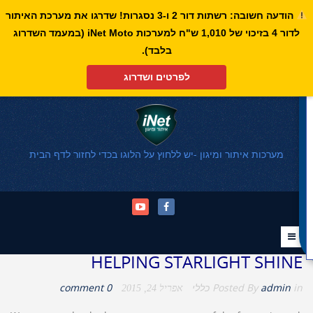
הודעה חשובה: רשתות דור 2 ו-3 נסגרות! שדרגו את מערכת האיתור
לדור 4 בזיכוי של 1,010 ש"ח למערכות iNet Moto (במעמד השדרוג
פתח סרגל נגישות
בלבד).
לפרטים ושדרוג
מערכות איתור ומיגון -יש ללחוץ על הלוגו בכדי לחזור לדף הבית
HELPING STARLIGHT SHINE
in
admin
Posted By
כללי
0 comment
אפריל 24, 2015