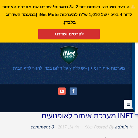
הודעה חשובה: רשתות דור 2 ו-3 נסגרות! שדרגו את מערכת האיתור
לדור 4 בזיכוי של 1,010 ש"ח למערכות iNet Moto (במעמד השדרוג
פתח סרגל נגישות
בלבד).
לפרטים ושדרוג
מערכות איתור ומיגון -יש ללחוץ על הלוגו בכדי לחזור לדף הבית
INET מערכת איתור לאופנועים
in
admin
Posted By
כללי
0 comment
יולי 14, 2017