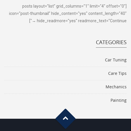
[posts layout="list" grid_columns="1" limit="4" offset="0"
icon="post-thumbnail" hide_content="yes" content_length="40"
hide_readmore="yes" readmore_text="Continue →"]
CATEGORIES
Car Tuning
Care Tips
Mechanics
Painting
G
o
t
o
o
T
p