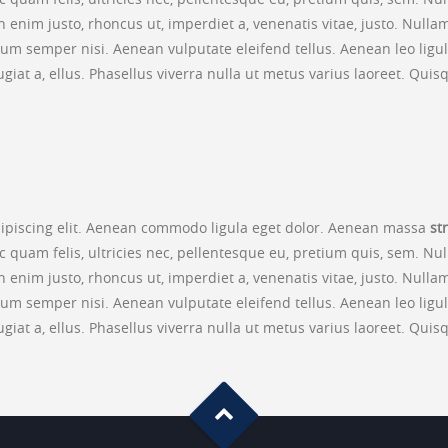
. In enim justo, rhoncus ut, imperdiet a, venenatis vitae, justo. Nul
m semper nisi. Aenean vulputate eleifend tellus. Aenean leo ligula,
ugiat a, ellus. Phasellus viverra nulla ut metus varius laoreet. Qui
dipiscing elit. Aenean commodo ligula eget dolor. Aenean massa
st
 quam felis, ultricies nec, pellentesque eu, pretium quis, sem. N
. In enim justo, rhoncus ut, imperdiet a, venenatis vitae, justo. Nul
m semper nisi. Aenean vulputate eleifend tellus. Aenean leo ligula,
ugiat a, ellus. Phasellus viverra nulla ut metus varius laoreet. Qui
G
o
t
o
o
T
p