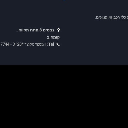
לי רכב ואופנועים.
נבטים 8 פתח תקווה ,
קומה ב
Tel:
|| מספר מקוצר *3120 - 073-2367744