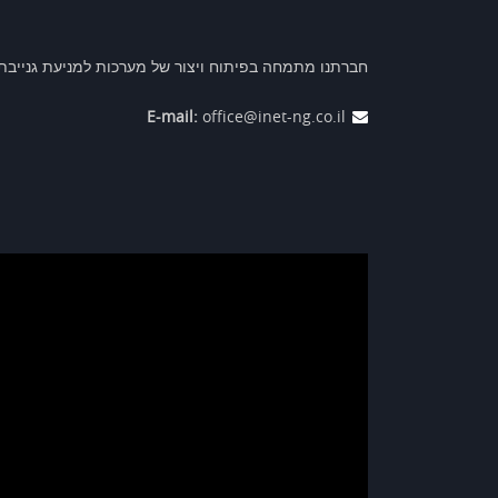
חברתנו מתמחה בפיתוח ויצור של מערכות למניעת גנייבת כ
E-mail:
office@inet-ng.co.il
נגן
וידאו