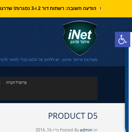
הודעה חשובה: רשתות דור 2 ו-3 נסגרות! שדרגו את מערכת האיתור לדור 4 בזיכוי של 1,010 ש"ח למערכות iNet Moto (במעמד השדרוג בלבד).
פתח סרגל נגישות
מערכות איתור ומיגון -יש ללחוץ על הלוגו בכדי לחזור לדף
פרופיל חברה
א
PRODUCT D5
in
admin
Posted By
מרץ 16, 2016