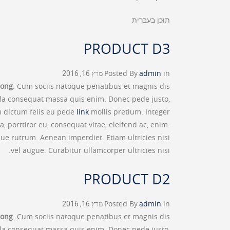
תוכן בעברית
PRODUCT D3
in
admin
Posted By
מרץ 16, 2016
rong
. Cum sociis natoque penatibus et magnis dis
ulla consequat massa quis enim. Donec pede justo,
lam dictum felis eu pede
link
mollis pretium. Integer
 porttitor eu, consequat vitae, eleifend ac, enim.
sque rutrum. Aenean imperdiet. Etiam ultricies nisi
vel augue. Curabitur ullamcorper ultricies nisi.
PRODUCT D2
in
admin
Posted By
מרץ 16, 2016
rong
. Cum sociis natoque penatibus et magnis dis
ulla consequat massa quis enim. Donec pede justo,