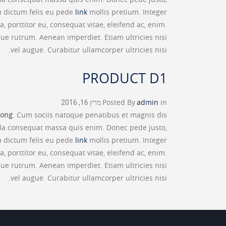
lam dictum felis eu pede
link
mollis pretium. Integer
 porttitor eu, consequat vitae, eleifend ac, enim.
sque rutrum. Aenean imperdiet. Etiam ultricies nisi
vel augue. Curabitur ullamcorper ultricies nisi.
PRODUCT D1
in
admin
Posted By
מרץ 16, 2016
rong
. Cum sociis natoque penatibus et magnis dis
ulla consequat massa quis enim. Donec pede justo,
lam dictum felis eu pede
link
mollis pretium. Integer
 porttitor eu, consequat vitae, eleifend ac, enim.
sque rutrum. Aenean imperdiet. Etiam ultricies nisi
vel augue. Curabitur ullamcorper ultricies nisi.