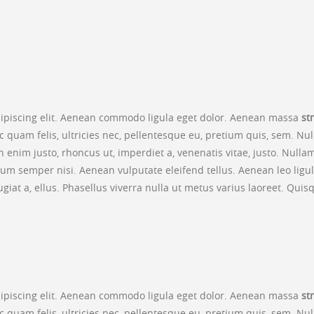
dipiscing elit. Aenean commodo ligula eget dolor. Aenean massa
st
 quam felis, ultricies nec, pellentesque eu, pretium quis, sem. N
. In enim justo, rhoncus ut, imperdiet a, venenatis vitae, justo. Nul
m semper nisi. Aenean vulputate eleifend tellus. Aenean leo ligula,
ugiat a, ellus. Phasellus viverra nulla ut metus varius laoreet. Qui
dipiscing elit. Aenean commodo ligula eget dolor. Aenean massa
st
 quam felis, ultricies nec, pellentesque eu, pretium quis, sem. N