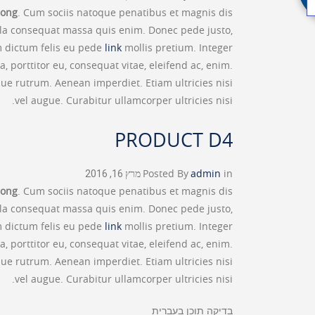
rong
. Cum sociis natoque penatibus et magnis dis
ulla consequat massa quis enim. Donec pede justo,
lam dictum felis eu pede
link
mollis pretium. Integer
 porttitor eu, consequat vitae, eleifend ac, enim.
sque rutrum. Aenean imperdiet. Etiam ultricies nisi
vel augue. Curabitur ullamcorper ultricies nisi.
PRODUCT D4
in
admin
Posted By
מרץ 16, 2016
rong
. Cum sociis natoque penatibus et magnis dis
ulla consequat massa quis enim. Donec pede justo,
lam dictum felis eu pede
link
mollis pretium. Integer
 porttitor eu, consequat vitae, eleifend ac, enim.
sque rutrum. Aenean imperdiet. Etiam ultricies nisi
vel augue. Curabitur ullamcorper ultricies nisi.
בדיקה תוכן בעברית