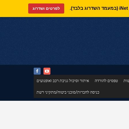
לפרטים ושדרוג
ות
טפסים להורדה
איתור וסיכול גניבת רכב ואופנועים
כניסה לחברות/סוכני ביטוח/מתקיני רשת