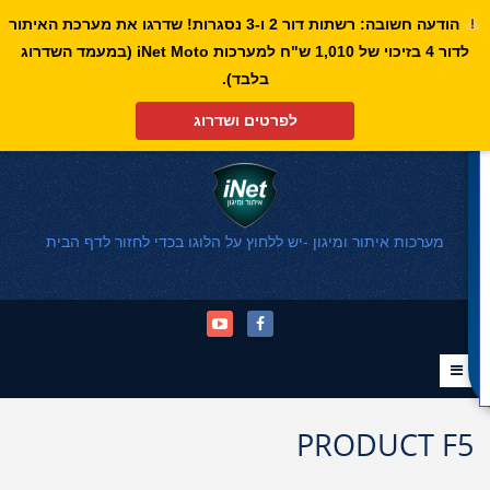
הודעה חשובה: רשתות דור 2 ו-3 נסגרות! שדרגו את מערכת האיתור
לדור 4 בזיכוי של 1,010 ש"ח למערכות iNet Moto (במעמד השדרוג
פתח סרגל נגישות
בלבד).
לפרטים ושדרוג
מערכות איתור ומיגון -יש ללחוץ על הלוגו בכדי לחזור לדף הבית
PRODUCT F5