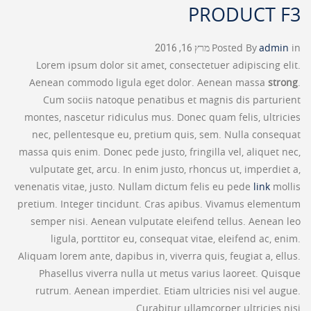
PRODUCT F3
in
admin
Posted By
מרץ 16, 2016
Lorem ipsum dolor sit amet, consectetuer adipiscing elit.
Aenean commodo ligula eget dolor. Aenean massa
strong
.
Cum sociis natoque penatibus et magnis dis parturient
montes, nascetur ridiculus mus. Donec quam felis, ultricies
nec, pellentesque eu, pretium quis, sem. Nulla consequat
massa quis enim. Donec pede justo, fringilla vel, aliquet nec,
vulputate get, arcu. In enim justo, rhoncus ut, imperdiet a,
venenatis vitae, justo. Nullam dictum felis eu pede
link
mollis
pretium. Integer tincidunt. Cras apibus. Vivamus elementum
semper nisi. Aenean vulputate eleifend tellus. Aenean leo
ligula, porttitor eu, consequat vitae, eleifend ac, enim.
Aliquam lorem ante, dapibus in, viverra quis, feugiat a, ellus.
Phasellus viverra nulla ut metus varius laoreet. Quisque
rutrum. Aenean imperdiet. Etiam ultricies nisi vel augue.
Curabitur ullamcorper ultricies nisi.