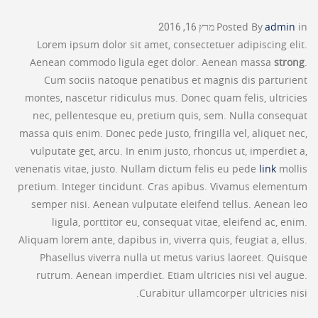
in
admin
Posted By
מרץ 16, 2016
Lorem ipsum dolor sit amet, consectetuer adipiscing elit.
Aenean commodo ligula eget dolor. Aenean massa
strong
.
Cum sociis natoque penatibus et magnis dis parturient
montes, nascetur ridiculus mus. Donec quam felis, ultricies
nec, pellentesque eu, pretium quis, sem. Nulla consequat
massa quis enim. Donec pede justo, fringilla vel, aliquet nec,
vulputate get, arcu. In enim justo, rhoncus ut, imperdiet a,
venenatis vitae, justo. Nullam dictum felis eu pede
link
mollis
pretium. Integer tincidunt. Cras apibus. Vivamus elementum
semper nisi. Aenean vulputate eleifend tellus. Aenean leo
ligula, porttitor eu, consequat vitae, eleifend ac, enim.
Aliquam lorem ante, dapibus in, viverra quis, feugiat a, ellus.
Phasellus viverra nulla ut metus varius laoreet. Quisque
rutrum. Aenean imperdiet. Etiam ultricies nisi vel augue.
Curabitur ullamcorper ultricies nisi.