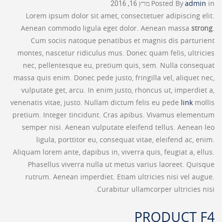
in
admin
Posted By
מרץ 16, 2016
Lorem ipsum dolor sit amet, consectetuer adipiscing elit.
Aenean commodo ligula eget dolor. Aenean massa
strong
.
Cum sociis natoque penatibus et magnis dis parturient
montes, nascetur ridiculus mus. Donec quam felis, ultricies
nec, pellentesque eu, pretium quis, sem. Nulla consequat
massa quis enim. Donec pede justo, fringilla vel, aliquet nec,
vulputate get, arcu. In enim justo, rhoncus ut, imperdiet a,
venenatis vitae, justo. Nullam dictum felis eu pede
link
mollis
pretium. Integer tincidunt. Cras apibus. Vivamus elementum
semper nisi. Aenean vulputate eleifend tellus. Aenean leo
ligula, porttitor eu, consequat vitae, eleifend ac, enim.
Aliquam lorem ante, dapibus in, viverra quis, feugiat a, ellus.
Phasellus viverra nulla ut metus varius laoreet. Quisque
rutrum. Aenean imperdiet. Etiam ultricies nisi vel augue.
Curabitur ullamcorper ultricies nisi.
PRODUCT F4