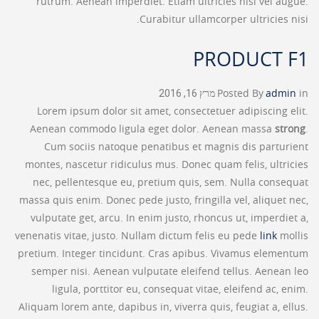
rutrum. Aenean imperdiet. Etiam ultricies nisi vel augue.
Curabitur ullamcorper ultricies nisi.
PRODUCT F1
in
admin
Posted By
מרץ 16, 2016
Lorem ipsum dolor sit amet, consectetuer adipiscing elit.
Aenean commodo ligula eget dolor. Aenean massa
strong
.
Cum sociis natoque penatibus et magnis dis parturient
montes, nascetur ridiculus mus. Donec quam felis, ultricies
nec, pellentesque eu, pretium quis, sem. Nulla consequat
massa quis enim. Donec pede justo, fringilla vel, aliquet nec,
vulputate get, arcu. In enim justo, rhoncus ut, imperdiet a,
venenatis vitae, justo. Nullam dictum felis eu pede
link
mollis
pretium. Integer tincidunt. Cras apibus. Vivamus elementum
semper nisi. Aenean vulputate eleifend tellus. Aenean leo
ligula, porttitor eu, consequat vitae, eleifend ac, enim.
Aliquam lorem ante, dapibus in, viverra quis, feugiat a, ellus.